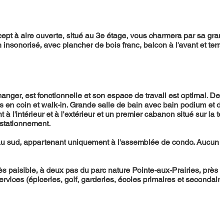
ept à aire ouverte, situé au 3e étage, vous charmera par sa gra
insonorisé, avec plancher de bois franc, balcon à l'avant et terras
 manger, est fonctionnelle et son espace de travail est optimal.
es en coin et walk-in. Grande salle de bain avec bain podium et
 l'intérieur et à l'extérieur et un premier cabanon situé sur la t
 stationnement.
 au sud, appartenant uniquement à l'assemblée de condo. Aucun vo
s paisible, à deux pas du parc nature Pointe-aux-Prairies, prè
services (épiceries, golf, garderies, écoles primaires et seconda