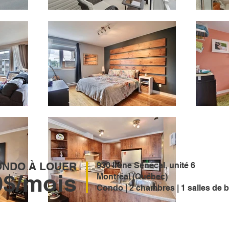
ONDO À LOUER
930 Irène Sénécal, unité 6
0$/mois
Montréal (Québec)
Condo | 2 chambres | 1 salles de b