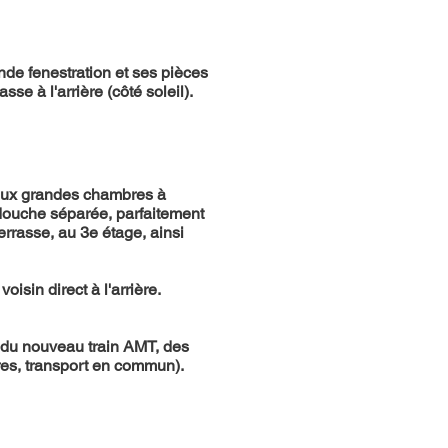
nde fenestration et ses pièces
se à l'arrière (côté soleil).
 Deux grandes chambres à
 douche séparée, parfaitement
errasse, au 3e étage, ainsi
isin direct à l'arrière.
s du nouveau train AMT, des
ires, transport en commun).