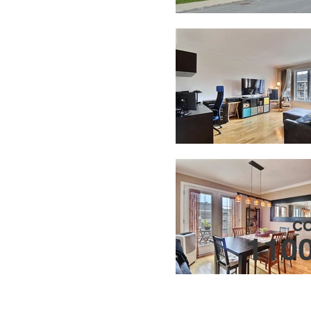
C
110