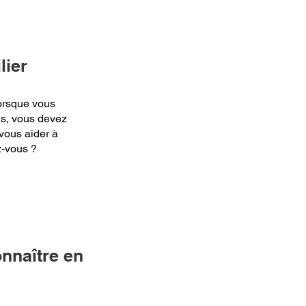
lier
lorsque vous
is, vous devez
 vous aider à
z-vous ?
onnaître en