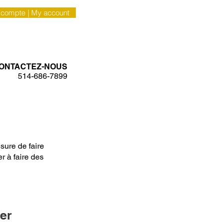
 compte
| My account
CONTACT
ONTACTEZ-NOUS
514-686-7899
sure de faire
r à faire des
er